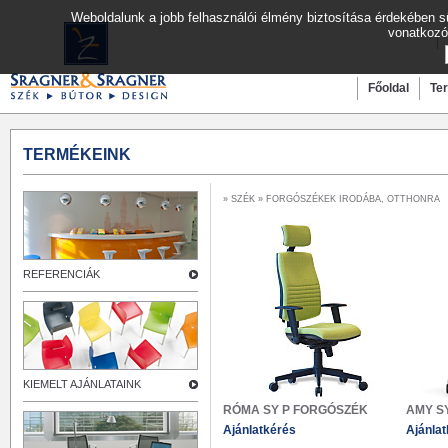
Weboldalunk a jobb felhasználói élmény biztosítása érdekében sü
vonatkozó
Főoldal
Te
TERMÉKEINK
»
SZÉK
» FORGÓSZÉKEK IRODÁBA, OTTHONRA
REFERENCIÁK
KIEMELT AJÁNLATAINK
RÓMA SY P FORGÓSZÉK
AMY S
Ajánlatkérés
Ajánla