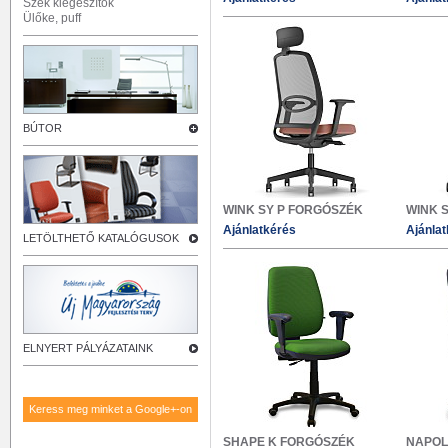
Szék kiegészítők
Ülőke, puff
BÚTOR
WINK SY P FORGÓSZÉK
WINK 
Ajánlatkérés
Ajánla
LETÖLTHETŐ KATALÓGUSOK
ELNYERT PÁLYÁZATAINK
Keress meg minket a Google+-on
SHAPE K FORGÓSZÉK
NAPOL