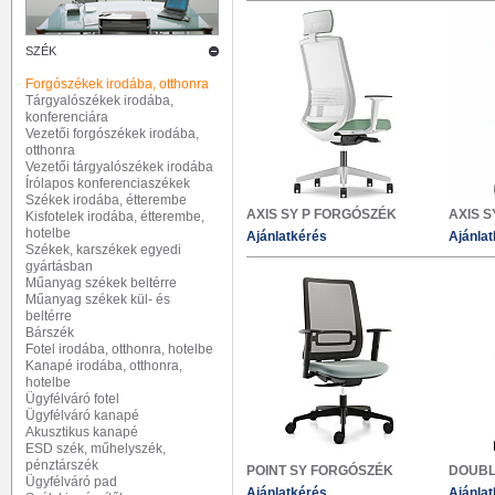
SZÉK
Forgószékek irodába, otthonra
Tárgyalószékek irodába,
konferenciára
Vezetői forgószékek irodába,
otthonra
Vezetői tárgyalószékek irodába
Írólapos konferenciaszékek
Székek irodába, étterembe
AXIS SY P FORGÓSZÉK
AXIS 
Kisfotelek irodába, étterembe,
hotelbe
Ajánlatkérés
Ajánla
Székek, karszékek egyedi
gyártásban
Műanyag székek beltérre
Műanyag székek kül- és
beltérre
Bárszék
Fotel irodába, otthonra, hotelbe
Kanapé irodába, otthonra,
hotelbe
Ügyfélváró fotel
Ügyfélváró kanapé
Akusztikus kanapé
ESD szék, műhelyszék,
pénztárszék
POINT SY FORGÓSZÉK
DOUBL
Ügyfélváró pad
Ajánlatkérés
Ajánla