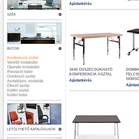
Ajánlatkérés
SZÉK
BÚTOR
Konferencia asztal
Vezetői irodabútor
Operatív irodabútor
3040 ÖSSZECSUKHATÓ
DOMIN
Recepció bútor
KONFERENCIA ASZTAL
FELCS
Dohányzó asztal
GÖRGŐ
Ajánlatkérés
Asztalbázis, asztalláb
Ajánla
Étkező asztal
Kültéri asztal
Kültéri bútor
LETÖLTHETŐ KATALÓGUSOK