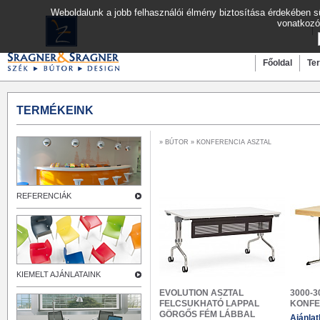
Weboldalunk a jobb felhasználói élmény biztosítása érdekében sü
vonatkozó
Főoldal
Te
TERMÉKEINK
»
BÚTOR
» KONFERENCIA ASZTAL
REFERENCIÁK
KIEMELT AJÁNLATAINK
EVOLUTION ASZTAL
3000-
FELCSUKHATÓ LAPPAL
KONFE
GÖRGŐS FÉM LÁBBAL
Ajánla