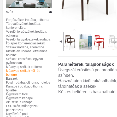
SZÉK
Forgószékek irodába, otthonra
Tárgyalószékek irodába,
konferenciára
Vezetői forgószékek irodába,
otthonra
Vezetői tárgyalószékek irodába
Írólapos konferenciaszékek
Székek irodába, étterembe
Kisfotelek irodába, étterembe,
hotelbe
Székek, karszékek egyedi
gyártásban
Paraméterek, tulajdonságok
Műanyag székek beltérre
Üvegszál erősítésű polipropilén
Műanyag székek kül- és
beltérre
színben.
Bárszék
Használaton kívül rakásolható
Fotel irodába, otthonra, hotelbe
tárolhatóak a székek.
Kanapé irodába, otthonra,
hotelbe
Kül- és beltéren is használható
Ügyfélváró fotel
Ügyfélváró kanapé
Akusztikus kanapé
ESD szék, műhelyszék,
pénztárszék
Ügyfélváró pad