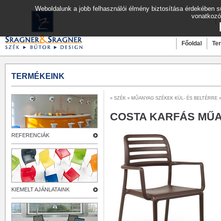
Weboldalunk a jobb felhasználói élmény biztosítása érdekében sü
vonatkozó
Főoldal
Te
TERMÉKEINK
»
SZÉK
»
MŰANYAG SZÉKEK KÜL- ÉS BELTÉRRE
»
COSTA KARFÁS MŰ
REFERENCIÁK
KIEMELT AJÁNLATAINK