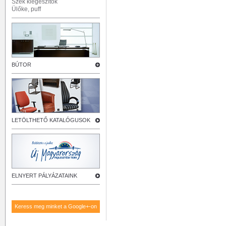
Szék kiegészítők
Ülőke, puff
BÚTOR
LETÖLTHETŐ KATALÓGUSOK
ELNYERT PÁLYÁZATAINK
Keress meg minket a Google+-on