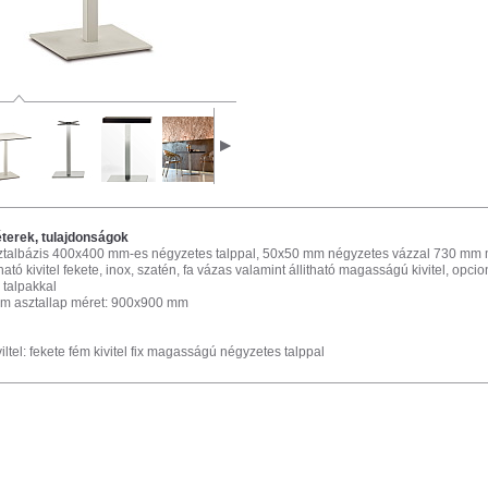
terek, tulajdonságok
talbázis 400x400 mm-es négyzetes talppal, 50x50 mm négyzetes vázzal 730 mm
ató kivitel fekete, inox, szatén, fa vázas valamint állitható magasságú kivitel, opcio
ó talpakkal
m asztallap méret: 900x900 mm
iltel: fekete fém kivitel fix magasságú négyzetes talppal