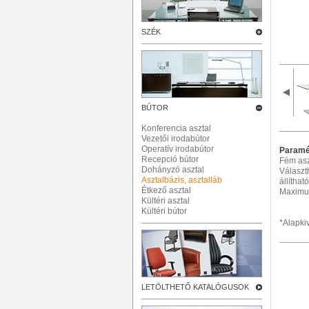
SZÉK
BÚTOR
Konferencia asztal
Vezetői irodabútor
Operatív irodabútor
Paramé
Recepció bútor
Fém asz
Dohányzó asztal
Választh
Asztalbázis, asztalláb
állíthat
Étkező asztal
Maximu
Kültéri asztal
Kültéri bútor
*Alapkiv
LETÖLTHETŐ KATALÓGUSOK