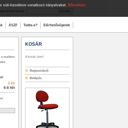
s süti-kezelésre vonatkozó irányelveket.
Bővebben
etes termék kereső
Keresés
ák
ÁSZF
Tudta-e?
Elérhetőségeink
KOSÁR
A kosár üres!
 e-mailben
tás
Regisztráció
ot!
Belépés
2 év
6-8 hét
ek