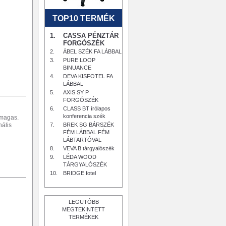
TOP10 TERMÉK
1.
CASSA PÉNZTÁR
FORGÓSZÉK
2.
ÁBEL SZÉK FA LÁBBAL
3.
PURE LOOP
BINUANCE
4.
DEVA KISFOTEL FA
LÁBBAL
5.
AXIS SY P
FORGÓSZÉK
6.
CLASS BT írólapos
konferencia szék
 magas.
nális
7.
BREK SG BÁRSZÉK
FÉM LÁBBAL FÉM
LÁBTARTÓVAL
8.
VEVA B tárgyalószék
9.
LÉDA WOOD
TÁRGYALÓSZÉK
10.
BRIDGE fotel
LEGUTÓBB
MEGTEKINTETT
TERMÉKEK