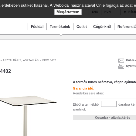
 érdekében sütiket használ. A Weboldal használatával Ön elfogadja az adat é
ENG
HUN
Részl
Főoldal
Termékeink
Outlet
Cégünkről
Referenci
Küldés
»
ASZTALBÁZIS, ASZTALLÁB
» INOX 4402
Nyomta
 4402
A termék nincs beárazva, kérjen ajánlat
Garancia idő:
Rendelkezésre állás:
Ebből a termékből
darabra kér
ajánlatot.
Kosárba - ajánlatkérés