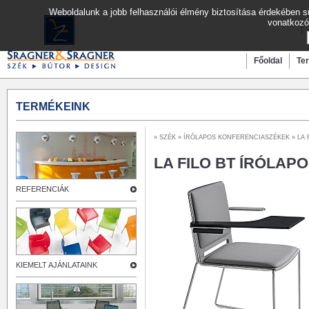
Weboldalunk a jobb felhasználói élmény biztosítása érdekében sü
vonatkozó
Főoldal
Te
TERMÉKEINK
»
SZÉK
»
ÍRÓLAPOS KONFERENCIASZÉKEK
» LA 
LA FILO BT ÍRÓLAP
REFERENCIÁK
KIEMELT AJÁNLATAINK