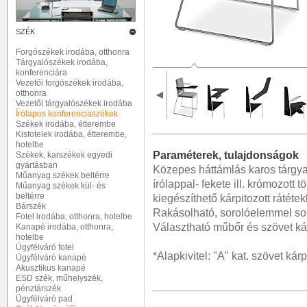
SZÉK
Forgószékek irodába, otthonra
Tárgyalószékek irodába,
konferenciára
Vezetői forgószékek irodába,
otthonra
Vezetői tárgyalószékek irodába
Írólapos konferenciaszékek
Székek irodába, étterembe
Kisfotelek irodába, étterembe,
hotelbe
Paraméterek, tulajdonságok
Székek, karszékek egyedi
gyártásban
Közepes háttámlás karos tárgya
Műanyag székek beltérre
írólappal- fekete ill. krómozott
Műanyag székek kül- és
beltérre
kiegészíthető kárpitozott rátétek
Bárszék
Rakásolható, sorolóelemmel sor
Fotel irodába, otthonra, hotelbe
Választható műbőr és szövet kár
Kanapé irodába, otthonra,
hotelbe
Ügyfélváró fotel
*Alapkivitel: "A" kat. szövet kárp
Ügyfélváró kanapé
Akusztikus kanapé
ESD szék, műhelyszék,
pénztárszék
Ügyfélváró pad