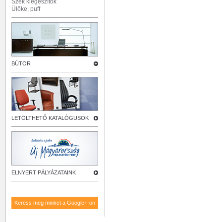
Szék kiegészítők
Ülőke, puff
BÚTOR
LETÖLTHETŐ KATALÓGUSOK
ELNYERT PÁLYÁZATAINK
Keress meg minket a Google+-on