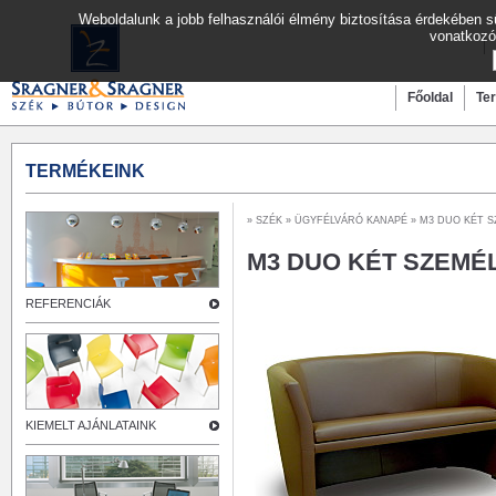
Weboldalunk a jobb felhasználói élmény biztosítása érdekében sü
vonatkozó
Főoldal
Te
TERMÉKEINK
»
SZÉK
»
ÜGYFÉLVÁRÓ KANAPÉ
» M3 DUO KÉT 
M3 DUO KÉT SZEMÉ
REFERENCIÁK
KIEMELT AJÁNLATAINK