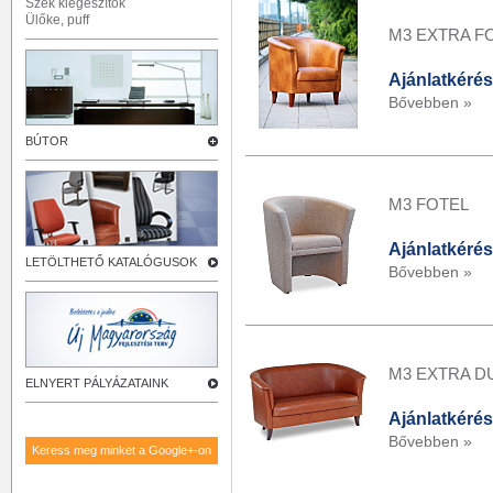
Szék kiegészítők
Ülőke, puff
M3 EXTRA F
Ajánlatkérés
Bővebben »
BÚTOR
M3 FOTEL
Ajánlatkérés
LETÖLTHETŐ KATALÓGUSOK
Bővebben »
M3 EXTRA D
ELNYERT PÁLYÁZATAINK
Ajánlatkérés
Bővebben »
Keress meg minket a Google+-on