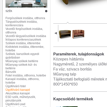
SZÉK
Forgószékek irodába, otthonra
Tárgyalószékek irodába,
konferenciára
Vezetői forgószékek irodába,
otthonra
Vezetői tárgyalószékek irodába
Írólapos konferenciaszékek
Székek irodába, étterembe
Kisfotelek irodába, étterembe,
hotelbe
Paraméterek, tulajdonságok
Székek, karszékek egyedi
gyártásban
Közepes háttámla
Műanyag székek beltérre
Nagyméretű, 2 személyes ülőfel
Műanyag székek kül- és
beltérre
Fa váz, szivacs borítás
Bárszék
Műanyag talp
Fotel irodába, otthonra, hotelbe
Tájékoztató befoglaló méretek 
Kanapé irodába, otthonra,
hotelbe
800*1450*650
Ügyfélváró fotel
Ügyfélváró kanapé
Akusztikus kanapé
ESD szék, műhelyszék,
Kapcsolódó termékek
pénztárszék
Ügyfélváró pad