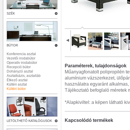
SZÉK
BÚTOR
Konferencia asztal
Vezetői irodabútor
Operatív irodabútor
Paraméterek, tulajdonságok
Recepció bútor
Műanyagfonatolt polipropilén tes
Dohányzó asztal
Asztalbázis, asztalláb
alumínium vázszerkezet, ülőpárná
Étkező asztal
használatra egyaránt alkalmas, 
Kültéri asztal
Kültéri bútor
Tájékoztató befoglaló méretek 
*Alapkiviltel: a képen látható kiv
Kapcsolódó termékek
LETÖLTHETŐ KATALÓGUSOK