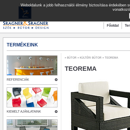
Weboldalunk a jobb felhasználói élmény biztosítása érdekében sü
vonatkozó
Főoldal
Te
TERMÉKEINK
»
BÚTOR
»
KÜLTÉRI BÚTOR
» TEOREMA
TEOREMA
REFERENCIÁK
KIEMELT AJÁNLATAINK