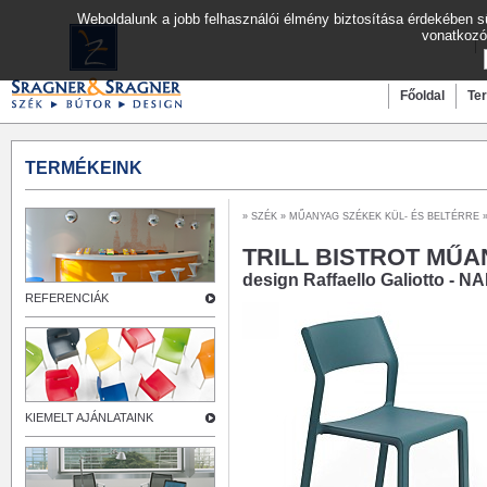
Weboldalunk a jobb felhasználói élmény biztosítása érdekében sü
vonatkozó
Főoldal
Te
TERMÉKEINK
»
SZÉK
»
MŰANYAG SZÉKEK KÜL- ÉS BELTÉRRE
»
TRILL BISTROT MŰ
design Raffaello Galiotto - N
REFERENCIÁK
KIEMELT AJÁNLATAINK