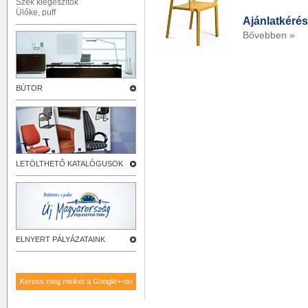
Szék kiegészítők
Ülőke, puff
Ajánlatkérés
Bővebben »
BÚTOR
LETÖLTHETŐ KATALÓGUSOK
ELNYERT PÁLYÁZATAINK
Keress meg minket a Google+-on