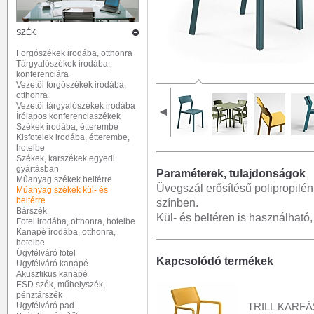
SZÉK
Forgószékek irodába, otthonra
Tárgyalószékek irodába,
konferenciára
Vezetői forgószékek irodába,
otthonra
Vezetői tárgyalószékek irodába
Írólapos konferenciaszékek
Székek irodába, étterembe
Kisfotelek irodába, étterembe,
hotelbe
Székek, karszékek egyedi
gyártásban
Paraméterek, tulajdonságok
Műanyag székek beltérre
Üvegszál erősítésű polipropilén
Műanyag székek kül- és
beltérre
színben.
Bárszék
Kül- és beltéren is használható
Fotel irodába, otthonra, hotelbe
Kanapé irodába, otthonra,
hotelbe
Ügyfélváró fotel
Kapcsolódó termékek
Ügyfélváró kanapé
Akusztikus kanapé
ESD szék, műhelyszék,
pénztárszék
Ügyfélváró pad
TRILL KARF