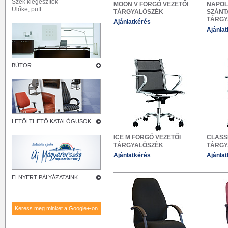
Szék kiegészítők
MOON V FORGÓ VEZETŐI
NAPOL
Ülőke, puff
TÁRGYALÓSZÉK
SZÁNT
TÁRGY
Ajánlatkérés
Ajánla
BÚTOR
LETÖLTHETŐ KATALÓGUSOK
ICE M FORGÓ VEZETŐI
CLASS
TÁRGYALÓSZÉK
TÁRGY
Ajánlatkérés
Ajánla
ELNYERT PÁLYÁZATAINK
Keress meg minket a Google+-on