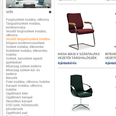
SZÉK
Forgószékek irodába, otthonra
Tárgyalószékek irodába,
konferenciára
Vezetői forgószékek irodába,
otthonra
Vezetői tárgyalószékek irodába
Írólapos konferenciaszékek
Székek irodába, étterembe
Kisfotelek irodába, étterembe,
HÁGA MAXI V SZÁNTALPAS
INTEG
hotelbe
VEZETŐI TÁRGYALÓSZÉK
VEZET
Székek, karszékek egyedi
gyártásban
Ajánlatkérés
Ajánla
Műanyag székek beltérre
Műanyag székek kül- és
beltérre
Bárszék
Fotel irodába, otthonra, hotelbe
Kanapé irodába, otthonra,
hotelbe
Ügyfélváró fotel
Ügyfélváró kanapé
Akusztikus kanapé
ESD szék, műhelyszék,
pénztárszék
Ügyfélváró pad