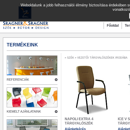
Weboldalunk a jobb felhasználói élmény biztosítása érdekében sü
vonatkozó
Főoldal
Te
TERMÉKEINK
»
SZÉK
» VEZETŐI TÁRGYALÓSZÉKEK IRODÁBA
REFERENCIÁK
KIEMELT AJÁNLATAINK
NAPOLI EXTRA 4
ICE V 
TÁRGYALÓSZÉK
TÁRGY
Ajánlatkérés
Ajánla